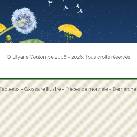
© Lilyane Coulombe 2008 - 2026
,
Tous droits réservés
Tableaux
-
Glossaire illustré
-
Pièces de monnaie
-
Démarche a