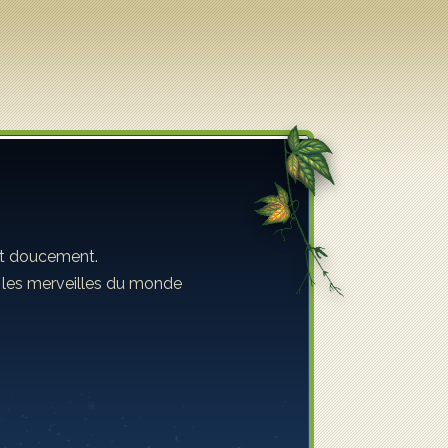
ent doucement.
s les merveilles du monde