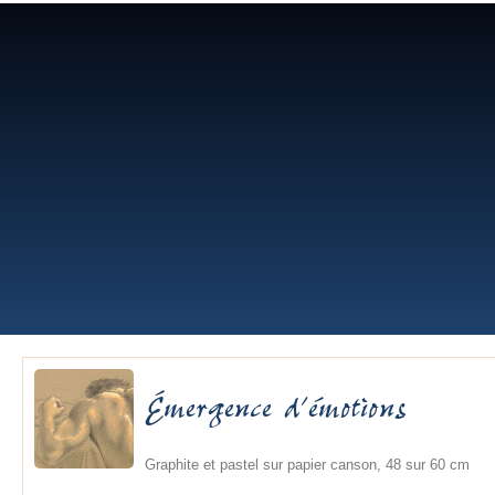
Lilyane Coulombe
Émergence d’émotions
Graphite et pastel sur papier canson, 48 sur 60 cm