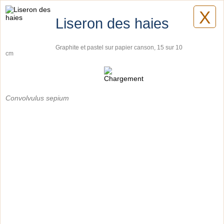
X
Lilyane Coulombe
Liseron des haies
Graphite et pastel sur papier canson, 15 sur 10
cm
Dessins
Convolvulus sepium