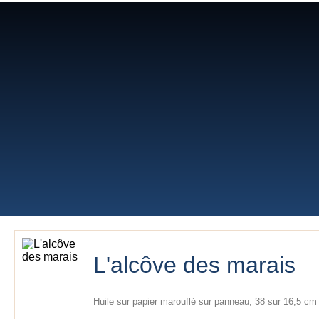
Lilyane Coulombe
L'alcôve des marais
Huile sur papier marouflé sur panneau, 38 sur 16,5 cm