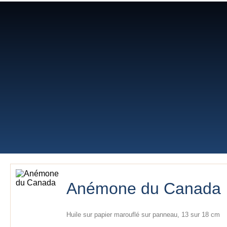
Lilyane Coulombe
Anémone du Canada
Huile sur papier marouflé sur panneau, 13 sur 18 cm