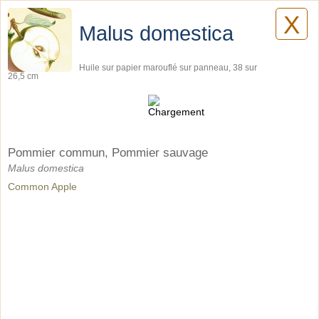
X
Lilyane Coulombe
Malus domestica
Huile sur papier marouflé sur panneau, 38 sur
26,5 cm
Tableaux
Planches botaniques
Pommier commun, Pommier sauvage
Malus domestica
Common Apple
Pièces artistiques