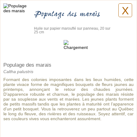
X
Lilyane Coulombe
Populage des marais
Huile sur papier marouflé sur panneau, 20 sur
25 cm
Tableaux
Planches botaniques
Populage des marais
Caltha palustris
Formant des colonies imposantes dans les lieux humides, cette
plante vivace forme de magnifiques bouquets de fleurs jaunes au
printemps, annonçant le retour des chaudes journées.
D’apparence robuste et charnue, le populage des marais résiste
par sa souplesse aux vents et marées. Les jeunes plants forment
de petits massifs tandis que les plantes à maturité ont l’apparence
d’un petit bosquet. Vous la retrouverez un peu partout au Québec
le long du fleuve, des rivières et des ruisseaux. Soyez attentif, car
ses couleurs vives vous enchanteront assurément.
Pièces artistiques