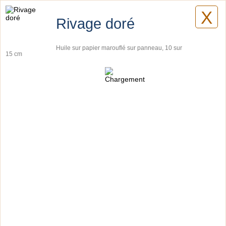
X
Lilyane Coulombe
Rivage doré
Huile sur papier marouflé sur panneau, 10 sur
15 cm
Tableaux
Planches botaniques
Pièces artistiques