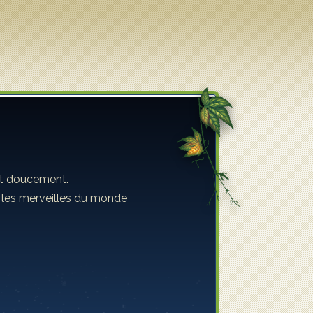
ent doucement.
s les merveilles du monde