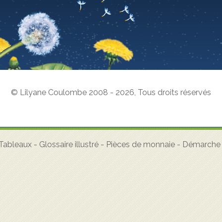
© Lilyane Coulombe 2008 - 2026
,
Tous droits réservés
Tableaux
-
Glossaire illustré
-
Pièces de monnaie
-
Démarche a