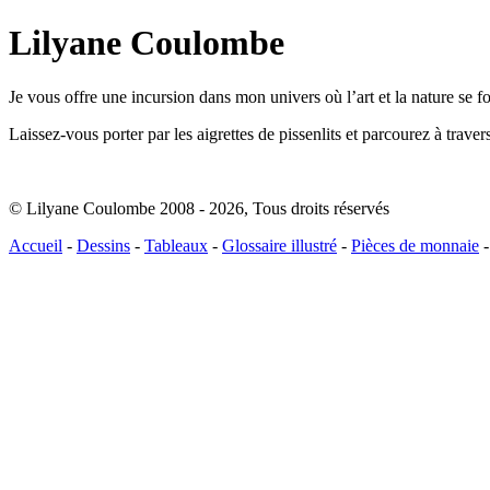
Lilyane Coulombe
Je vous offre une incursion dans mon univers où l’art et la nature se 
Laissez-vous porter par les aigrettes de pissenlits et parcourez à trav
© Lilyane Coulombe 2008 - 2026
,
Tous droits réservés
Accueil
-
Dessins
-
Tableaux
-
Glossaire illustré
-
Pièces de monnaie