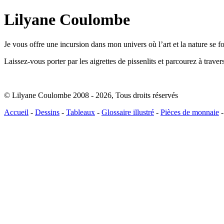
Lilyane Coulombe
Je vous offre une incursion dans mon univers où l’art et la nature se 
Laissez-vous porter par les aigrettes de pissenlits et parcourez à trav
© Lilyane Coulombe 2008 - 2026
,
Tous droits réservés
Accueil
-
Dessins
-
Tableaux
-
Glossaire illustré
-
Pièces de monnaie