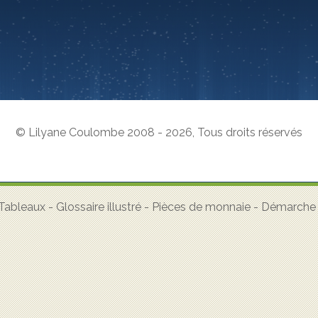
© Lilyane Coulombe 2008 - 2026
,
Tous droits réservés
Tableaux
-
Glossaire illustré
-
Pièces de monnaie
-
Démarche a