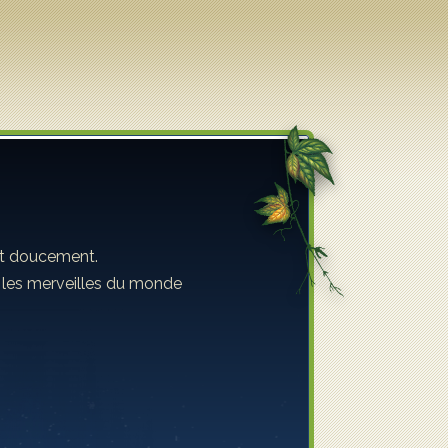
ent doucement.
s les merveilles du monde