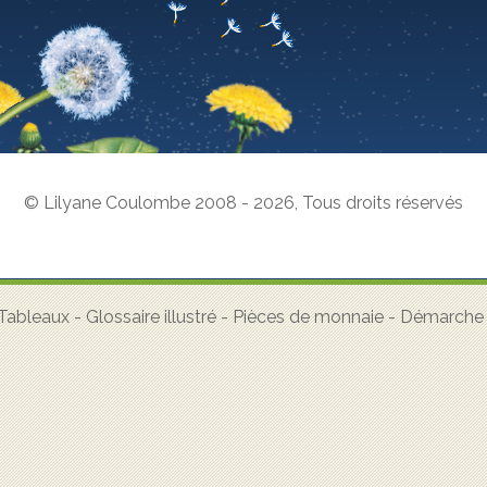
© Lilyane Coulombe 2008 - 2026
,
Tous droits réservés
Tableaux
-
Glossaire illustré
-
Pièces de monnaie
-
Démarche a