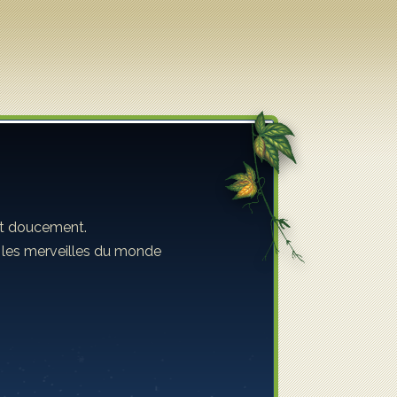
ent doucement.
s les merveilles du monde