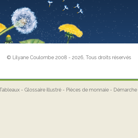
© Lilyane Coulombe 2008 - 2026
,
Tous droits réservés
Tableaux
-
Glossaire illustré
-
Pièces de monnaie
-
Démarche a