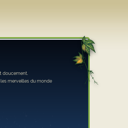
ent doucement.
s les merveilles du monde