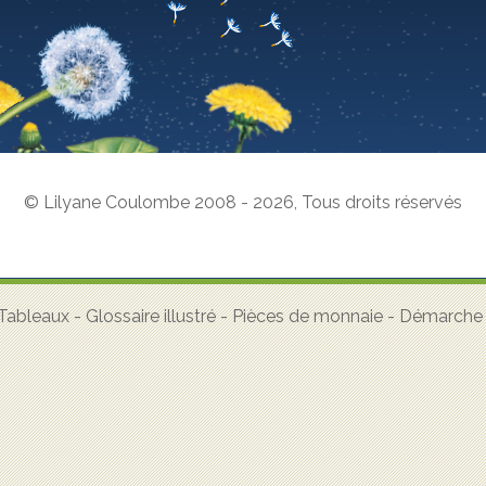
© Lilyane Coulombe 2008 - 2026
,
Tous droits réservés
Tableaux
-
Glossaire illustré
-
Pièces de monnaie
-
Démarche a