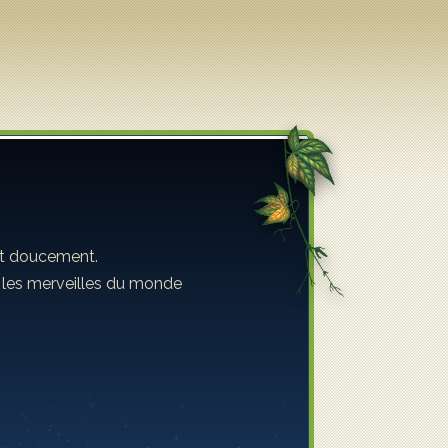
ent doucement.
s les merveilles du monde