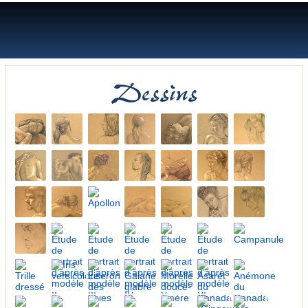
Lilyane Coulombe
Dessins